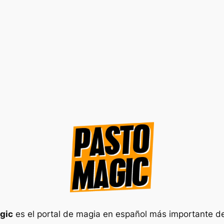
gic
es el portal de magia en español más importante d