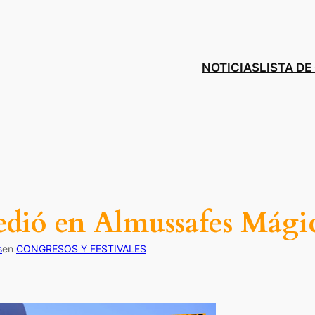
NOTICIAS
LISTA D
cedió en Almussafes Mági
s
en
CONGRESOS Y FESTIVALES