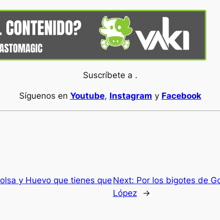
Suscríbete a .
Síguenos en
Youtube
,
Instagram
y
Facebook
Bolsa y Huevo que tienes que
Next:
Por los bigotes de G
López
→