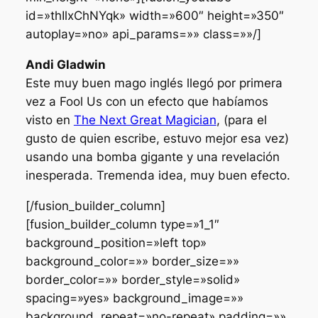
id=»thIlxChNYqk» width=»600″ height=»350″
autoplay=»no» api_params=»» class=»»/]
Andi Gladwin
Este muy buen mago inglés llegó por primera
vez a Fool Us con un efecto que habíamos
visto en
The Next Great Magician
, (para el
gusto de quien escribe, estuvo mejor esa vez)
usando una bomba gigante y una revelación
inesperada. Tremenda idea, muy buen efecto.
[/fusion_builder_column]
[fusion_builder_column type=»1_1″
background_position=»left top»
background_color=»» border_size=»»
border_color=»» border_style=»solid»
spacing=»yes» background_image=»»
background_repeat=»no-repeat» padding=»»