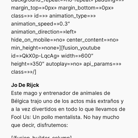
margin_top=»0px» margin_bottom=»0px»
class=»» id=»» animation_type=»»
animation_speed=»0.3″
animation_direction=»left»
hide_on_mobile=»no» center_content=»no»
min_height=»none»][fusion_youtube
id=»QkX0p-LqcAg» width=»600″
height=»350″ autoplay=»no» api_params=»»
class=»»/]
Jo De Rijck
Este mago y entrenador de animales de
Bélgica trajo uno de los actos más extraños y
a la vez divertidos en todo lo que llevamos de
Fool Us
: Un pollo mentalista. No hay mucho
que decir, disfrutemos: