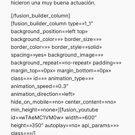
hicieron una muy buena actuación.
[/fusion_builder_column]
[fusion_builder_column type=»1_1″
background_position=»left top»
background_color=»» border_size=»»
border_color=»» border_style=»solid»
spacing=»yes» background_image=»»
background_repeat=»no-repeat» padding=»»
margin_top=»0px» margin_bottom=»0px»
class=»» id=»» animation_type=»»
animation_speed=»0.3″
animation_direction=»left»
hide_on_mobile=»no» center_content=»no»
min_height=»none»][fusion_youtube
id=»wTAeMC1VM0w» width=»600″
height=»350″ autoplay=»no» api_params=»»
class=»»/]