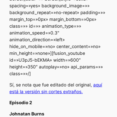
spacing=»yes» background_image=»»
background_repeat=»no-repeat» padding=»»
margin_top=»0px» margin_bottom=»0px»
class=»» id=»» animation_type=»»
animation_speed=»0.3″
animation_direction=»left»
hide_on_mobile=»no» center_content=»no»
min_height=»none»][fusion_youtube
id=»U3pJ5-bEKMA» width=»600″
height=»350″ autoplay=»no» api_params=»»
class=»»/]
Sí, se nota que fue editado del original,
aquí
está la versión sin cortes extraños.
Episodio 2
Johnatan Burns