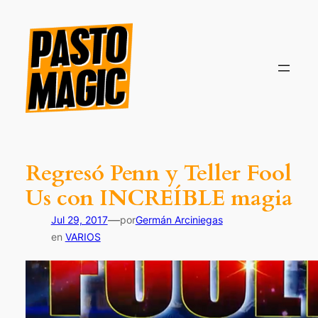
Saltar
al
contenido
Regresó Penn y Teller Fool
Us con INCREÍBLE magia
—
Jul 29, 2017
por
Germán Arciniegas
en
VARIOS