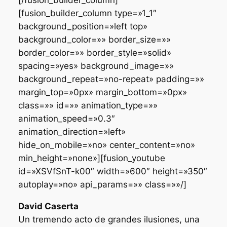
[/fusion_builder_column]
[fusion_builder_column type=»1_1″
background_position=»left top»
background_color=»» border_size=»»
border_color=»» border_style=»solid»
spacing=»yes» background_image=»»
background_repeat=»no-repeat» padding=»»
margin_top=»0px» margin_bottom=»0px»
class=»» id=»» animation_type=»»
animation_speed=»0.3″
animation_direction=»left»
hide_on_mobile=»no» center_content=»no»
min_height=»none»][fusion_youtube
id=»XSVfSnT-k00″ width=»600″ height=»350″
autoplay=»no» api_params=»» class=»»/]
David Caserta
Un tremendo acto de grandes ilusiones, una