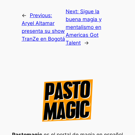
Next:
Sigue la
←
Previous:
buena magia y
Aryel Altamar
mentalismo en
presenta su show
Americas Got
TranZe en Bogotá
Talent
→
Pastomagic
es el portal de magia en español