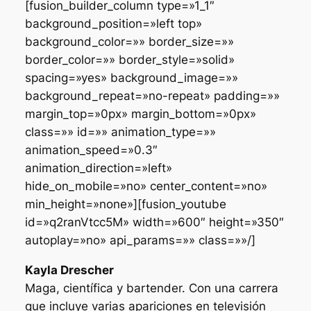
[fusion_builder_column type=»1_1″
background_position=»left top»
background_color=»» border_size=»»
border_color=»» border_style=»solid»
spacing=»yes» background_image=»»
background_repeat=»no-repeat» padding=»»
margin_top=»0px» margin_bottom=»0px»
class=»» id=»» animation_type=»»
animation_speed=»0.3″
animation_direction=»left»
hide_on_mobile=»no» center_content=»no»
min_height=»none»][fusion_youtube
id=»q2ranVtcc5M» width=»600″ height=»350″
autoplay=»no» api_params=»» class=»»/]
Kayla Drescher
Maga, científica y bartender. Con una carrera
que incluye varias apariciones en televisión