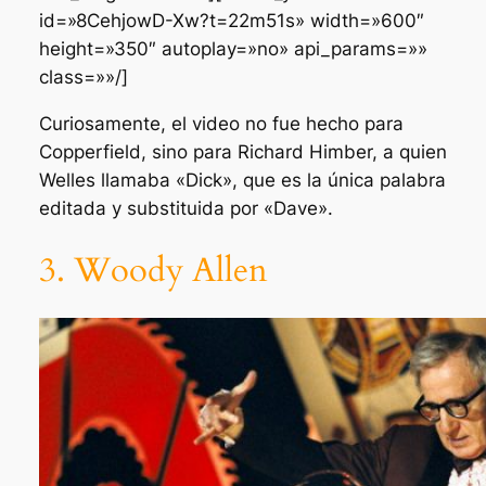
id=»8CehjowD-Xw?t=22m51s» width=»600″
height=»350″ autoplay=»no» api_params=»»
class=»»/]
Curiosamente, el video no fue hecho para
Copperfield, sino para Richard Himber, a quien
Welles llamaba
«Dick»
, que es la única palabra
editada y substituida por
«Dave»
.
3. Woody Allen