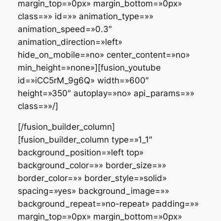
margin_top=»0px» margin_bottom=»0px»
class=»» id=»» animation_type=»»
animation_speed=»0.3″
animation_direction=»left»
hide_on_mobile=»no» center_content=»no»
min_height=»none»][fusion_youtube
id=»iCC5rM_9g6Q» width=»600″
height=»350″ autoplay=»no» api_params=»»
class=»»/]
[/fusion_builder_column]
[fusion_builder_column type=»1_1″
background_position=»left top»
background_color=»» border_size=»»
border_color=»» border_style=»solid»
spacing=»yes» background_image=»»
background_repeat=»no-repeat» padding=»»
margin_top=»0px» margin_bottom=»0px»