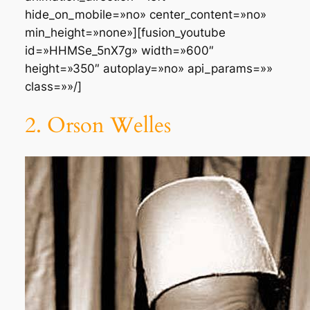
hide_on_mobile=»no» center_content=»no»
min_height=»none»][fusion_youtube
id=»HHMSe_5nX7g» width=»600″
height=»350″ autoplay=»no» api_params=»»
class=»»/]
2. Orson Welles