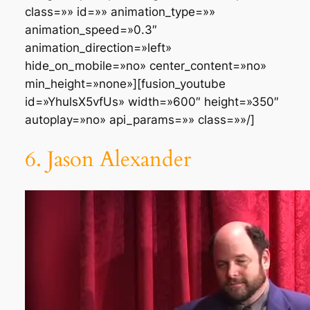
class=»» id=»» animation_type=»»
animation_speed=»0.3″
animation_direction=»left»
hide_on_mobile=»no» center_content=»no»
min_height=»none»][fusion_youtube
id=»YhulsX5vfUs» width=»600″ height=»350″
autoplay=»no» api_params=»» class=»»/]
6. Jason Alexander