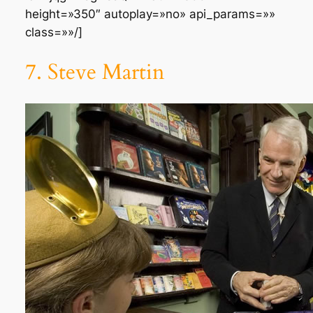
height=»350″ autoplay=»no» api_params=»»
class=»»/]
7. Steve Martin