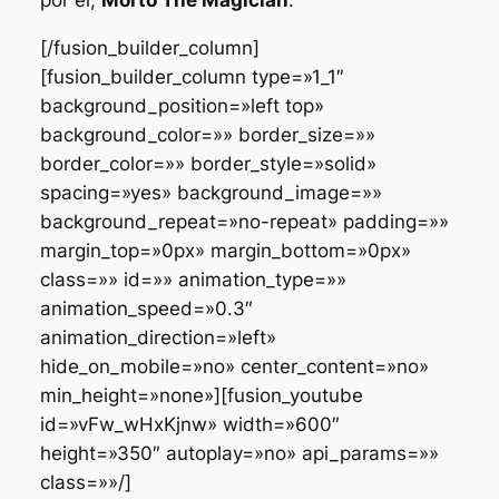
por él,
Morto The Magician
:
[/fusion_builder_column]
[fusion_builder_column type=»1_1″
background_position=»left top»
background_color=»» border_size=»»
border_color=»» border_style=»solid»
spacing=»yes» background_image=»»
background_repeat=»no-repeat» padding=»»
margin_top=»0px» margin_bottom=»0px»
class=»» id=»» animation_type=»»
animation_speed=»0.3″
animation_direction=»left»
hide_on_mobile=»no» center_content=»no»
min_height=»none»][fusion_youtube
id=»vFw_wHxKjnw» width=»600″
height=»350″ autoplay=»no» api_params=»»
class=»»/]