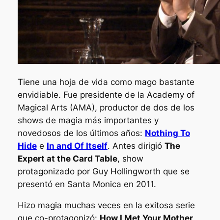
Tiene una hoja de vida como mago bastante
envidiable. Fue presidente de la
Academy of
Magical Arts
(AMA), productor de dos de los
shows de magia más importantes y
novedosos de los últimos años:
Nothing To
Hide
e
In and Of Itself
. Antes dirigió
The
Expert at the Card Table
, show
protagonizado por Guy Hollingworth que se
presentó en Santa Monica en 2011.
Hizo magia muchas veces en la exitosa serie
que co-protagonizó:
How I Met Your Mother
,