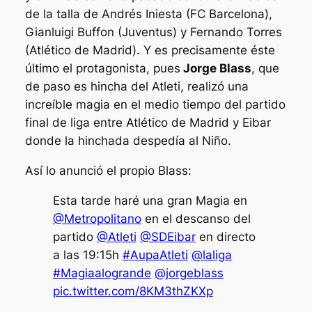
de la talla de Andrés Iniesta (FC Barcelona),
Gianluigi Buffon (Juventus) y Fernando Torres
(Atlético de Madrid). Y es precisamente éste
último el protagonista, pues
Jorge Blass
, que
de paso es hincha del
Atleti
, realizó una
increíble magia en el medio tiempo del partido
final de liga entre Atlético de Madrid y Eibar
donde la hinchada despedía al
Niño
.
Así lo anunció el propio Blass:
Esta tarde haré una gran Magia en
@Metropolitano
en el descanso del
partido
@Atleti
@SDEibar
en directo
a las 19:15h
#AupaAtleti
@laliga
#Magiaalogrande
@jorgeblass
pic.twitter.com/8KM3thZKXp