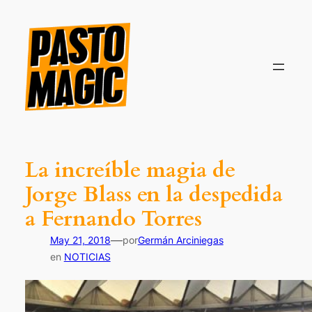
Saltar
al
contenido
La increíble magia de
Jorge Blass en la despedida
a Fernando Torres
—
May 21, 2018
por
Germán Arciniegas
en
NOTICIAS