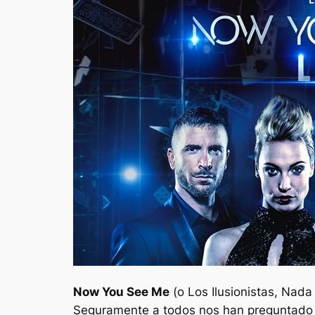
Now You See Me
(o
Los Ilusionistas, Nada
Seguramente a todos nos han preguntado si