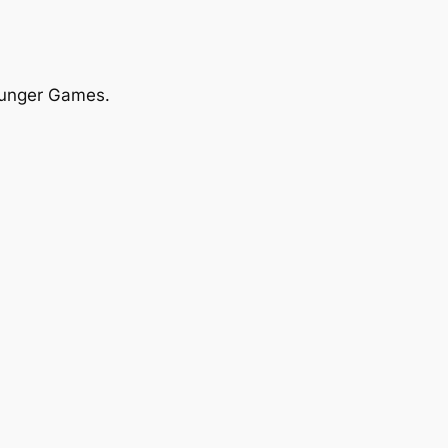
unger Games
.