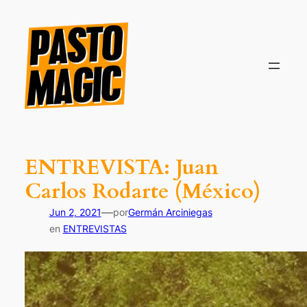
Saltar
al
contenido
ENTREVISTA: Juan
Carlos Rodarte (México)
—
Jun 2, 2021
por
Germán Arciniegas
en
ENTREVISTAS