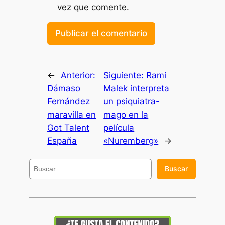
vez que comente.
←
Anterior:
Siguiente:
Rami
Dámaso
Malek interpreta
Fernández
un psiquiatra-
maravilla en
mago en la
Got Talent
película
España
«Nuremberg»
→
B
Buscar
u
s
c
a
r