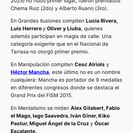
2025) no hubo primer lugar, fueron premiados
Chema Ruiz (2do) y Alberto Ruano (3ro).
En Grandes Ilusiones compiten
Lucía Rivera,
Luis Herrero
y
Oliver y Liuba
, quienes
además participan en magia de calle. Una
categoría exigente que en el Nacional de
Tarrasa no otorgó primer premio.
En Manipulación compiten
Cesc Alriols
y
Héctor Mancha
, este último no es un nombre
cualquiera: Mancha es portador de 9 medallas
en diferentes congresos donde se destaca el
Grand Prix del FISM 2015
.
En Mentalismo se miden
Alex Gilabert, Fabio
el Mago, Iago Saavedra, Iván Giner, Kiko
Pastur, Miguel Ángel de la Cruz
y
Óscar
Escalante
.