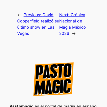
←
Previous:
David
Next:
Crónica
Copperfield realizó su
Nacional de
último show en Las
Magia México
Vegas
2026
→
Pastomagic
es el portal de magia en español