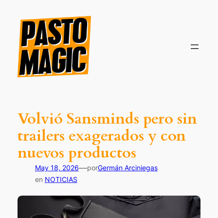
Saltar
al
contenido
Volvió Sansminds pero sin
trailers exagerados y con
nuevos productos
—
May 18, 2026
por
Germán Arciniegas
en
NOTICIAS