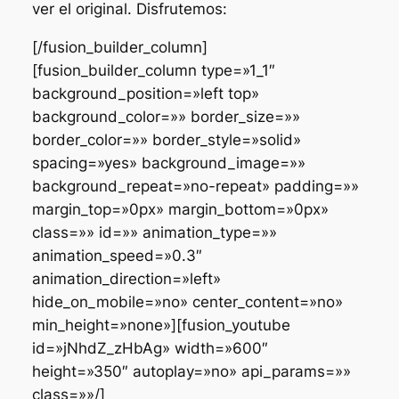
ver el original. Disfrutemos:
[/fusion_builder_column]
[fusion_builder_column type=»1_1″
background_position=»left top»
background_color=»» border_size=»»
border_color=»» border_style=»solid»
spacing=»yes» background_image=»»
background_repeat=»no-repeat» padding=»»
margin_top=»0px» margin_bottom=»0px»
class=»» id=»» animation_type=»»
animation_speed=»0.3″
animation_direction=»left»
hide_on_mobile=»no» center_content=»no»
min_height=»none»][fusion_youtube
id=»jNhdZ_zHbAg» width=»600″
height=»350″ autoplay=»no» api_params=»»
class=»»/]