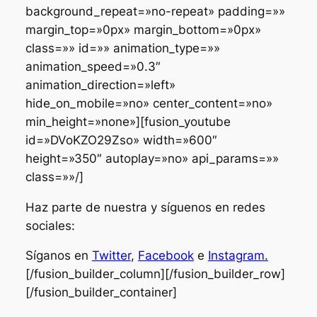
background_repeat=»no-repeat» padding=»»
margin_top=»0px» margin_bottom=»0px»
class=»» id=»» animation_type=»»
animation_speed=»0.3″
animation_direction=»left»
hide_on_mobile=»no» center_content=»no»
min_height=»none»][fusion_youtube
id=»DVoKZO29Zso» width=»600″
height=»350″ autoplay=»no» api_params=»»
class=»»/]
Haz parte de nuestra y síguenos en redes
sociales:
Síganos en
Twitter
,
Facebook
e
Instagram.
[/fusion_builder_column][/fusion_builder_row]
[/fusion_builder_container]