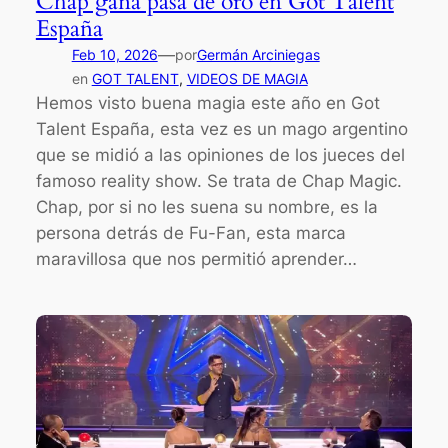
Chap gana pasa de oro en Got Talent
España
—
Feb 10, 2026
por
Germán Arciniegas
en
GOT TALENT
, 
VIDEOS DE MAGIA
Hemos visto buena magia este año en Got
Talent España, esta vez es un mago argentino
que se midió a las opiniones de los jueces del
famoso reality show. Se trata de Chap Magic.
Chap, por si no les suena su nombre, es la
persona detrás de Fu-Fan, esta marca
maravillosa que nos permitió aprender…