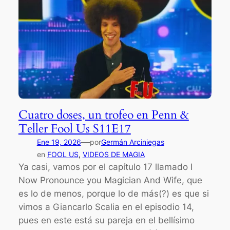
Cuatro doses, un trofeo en Penn &
Teller Fool Us S11E17
—
Ene 19, 2026
por
Germán Arciniegas
en
FOOL US
, 
VIDEOS DE MAGIA
Ya casi, vamos por el capítulo 17 llamado I
Now Pronounce you Magician And Wife, que
es lo de menos, porque lo de más(?) es que si
vimos a Giancarlo Scalia en el episodio 14,
pues en este está su pareja en el bellísimo