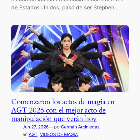
de Estados Unidos, pasó de ser Stephen…
Comenzaron los actos de magia en
AGT 2026 con el mejor acto de
manipulación que verán hoy
—
Jun 27, 2026
por
Germán Arciniegas
en
AGT
, 
VIDEOS DE MAGIA