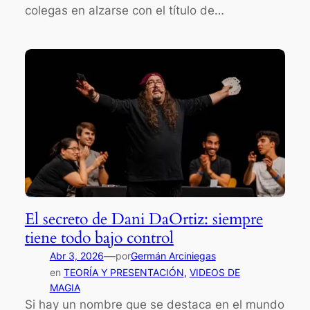
colegas en alzarse con el título de…
El secreto de Dani DaOrtiz: siempre
tiene todo bajo control
—
Abr 3, 2026
por
Germán Arciniegas
en
TEORÍA Y PRESENTACIÓN
, 
VIDEOS DE
MAGIA
Si hay un nombre que se destaca en el mundo