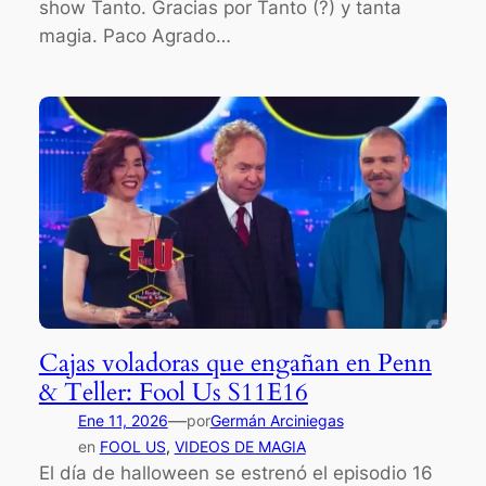
show Tanto. Gracias por Tanto (?) y tanta
magia. Paco Agrado…
Cajas voladoras que engañan en Penn
& Teller: Fool Us S11E16
—
Ene 11, 2026
por
Germán Arciniegas
en
FOOL US
, 
VIDEOS DE MAGIA
El día de halloween se estrenó el episodio 16