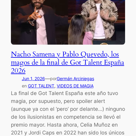
Nacho Samena y Pablo Quevedo, los
magos de la final de Got Talent España
2026
—
Jun 1, 2026
por
Germán Arciniegas
en
GOT TALENT
, 
VIDEOS DE MAGIA
La final de Got Talent España este año tuvo
magia, por supuesto, pero spoiler alert
(aunque ya con el ‘pero’ por delante…) ninguno
de los ilusionistas en competencia se llevó el
premio mayor. Hasta ahora, Celia Muñoz en
2021 y Jordi Caps en 2022 han sido los únicos