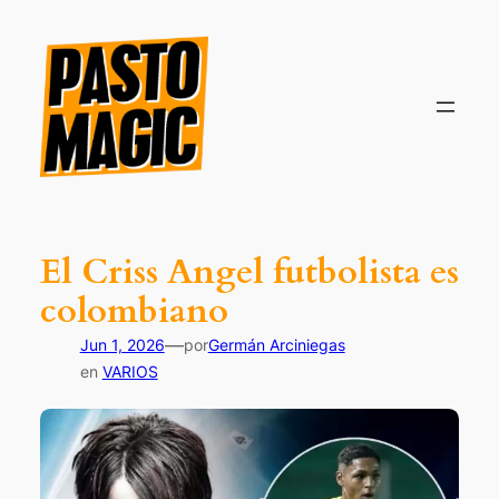
Saltar
al
contenido
El Criss Angel futbolista es
colombiano
—
Jun 1, 2026
por
Germán Arciniegas
en
VARIOS