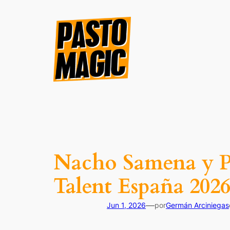
Saltar
al
contenido
Nacho Samena y Pa
Talent España 202
—
Jun 1, 2026
por
Germán Arciniegas