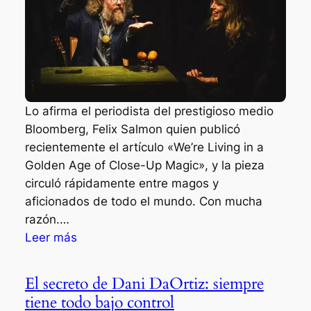
v
e
i
o
l
m
s
y
o
p
A
s
r
l
h
o
i
o
d
Lo afirma el periodista del prestigioso medio
c
w
u
Bloomberg, Felix Salmon quien publicó
e
e
c
recientemente el artículo «We’re Living in a
C
n
t
Golden Age of Close-Up Magic», y la pieza
o
L
o
circuló rápidamente entre magos y
o
a
s
aficionados de todo el mundo. Con mucha
p
s
razón.…
e
V
:
Leer más
r
e
¿
c
g
E
o
El secreto de Dani DaOrtiz: siempre
a
s
m
tiene todo bajo control
s
t