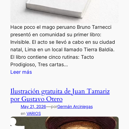
Hace poco el mago peruano Bruno Tarnecci
presentó en comunidad su primer libro:
Invisible. El acto se llevó a cabo en su ciudad
natal, Lima en un local llamado Tierra Baldía.
El libro contiene cinco rutinas: Tacto
Prodigioso, Tres cartas…
:
Leer más
I
n
Ilustración gratuita de Juan Tamariz
v
por Gustavo Otero
i
—
May 21, 2026
por
Germán Arciniegas
s
en
VARIOS
i
b