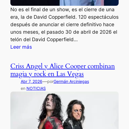
d
No es el final de un show, es el cierre de una
s
era, la de David Copperfield. 120 espectáculos
p
después de anunciar el cierre definitivo hace
e
unos meses, el pasado 30 de abril de 2026 el
r
telón del David Copperfield…
o
:
Leer más
s
D
i
a
n
Criss Angel y Alice Cooper combinan
v
t
magia y rock en Las Vegas
i
r
—
Abr 7, 2026
por
Germán Arciniegas
d
a
en
NOTICIAS
C
i
o
l
p
e
p
r
e
s
r