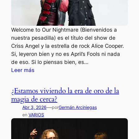
e
f
x
i
a
e
g
Welcome to Our Nightmare (Bienvenidos a
l
e
nuestra pesadilla) es el título del show de
d
r
Criss Angel y la estrella de rock Alice Cooper.
r
a
Si, leyeron bien y no es April’s Fools ni nada
e
d
de eso. Si lo piensas bien, es…
a
o
:
Leer más
l
s
C
i
y
r
z
¿Estamos viviendo la era de oro de la
c
i
ó
magia de cerca?
o
s
s
—
n
Abr 3, 2026
por
Germán Arciniegas
s
u
en
VARIOS
n
A
ú
u
n
l
e
g
t