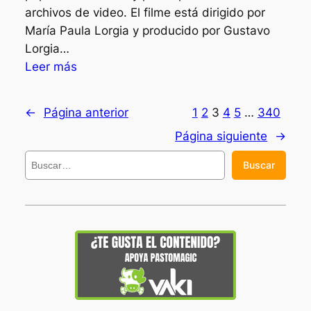
e
archivos de video. El filme está dirigido por
r
r
María Paula Lorgia y producido por Gustavo
t
c
Lorgia…
i
a
:
Leer más
z
?
«
:
L
s
←
Página anterior
1
2
3
4
5
…
340
a
i
Página siguiente
→
s
e
F
B
m
Buscar
u
o
p
s
r
r
c
m
e
a
a
t
r
s
i
d
e
e
n
l
e