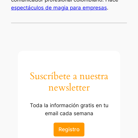
r
espectáculos de magia para empresas
.
c
h
i
v
o
d
e
G
Suscríbete a nuestra
u
s
newsletter
t
a
Toda la información gratis en tu
v
email cada semana
o
L
Registro
o
r