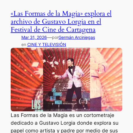
E
d
a
l
«Las Formas de la Magia» explora el
e
s
s
archivo de Gustavo Lorgia en el
o
V
e
Festival de Cine de Cartagena
r
e
c
o
—
Mar 31, 2026
por
Germán Arciniegas
g
r
d
en
CINE Y TELEVISIÓN
a
e
e
s
t
l
o
a
d
m
e
a
D
g
a
i
n
a
i
d
Las Formas de la Magia es un cortometraje
D
e
dedicado a Gustavo Lorgia donde explora su
a
c
papel como artista y padre por medio de sus
O