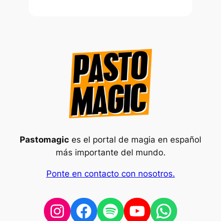
g
i
a
e
n
e
l
F
e
s
Pastomagic
es el portal de magia en español
t
más importante del mundo.
i
v
Ponte en contacto con nosotros.
a
l
Instagram
Facebook
Spotify
YouTube
WhatsA
d
e