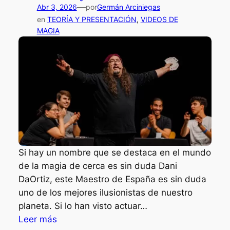
b
—
Abr 3, 2026
por
Germán Arciniegas
a
i
en
TEORÍA Y PRESENTACIÓN
, 
VIDEOS DE
m
n
MAGIA
o
a
s
n
v
m
i
a
v
g
i
i
e
a
n
y
d
r
Si hay un nombre que se destaca en el mundo
o
o
de la magia de cerca es sin duda Dani
l
c
DaOrtiz, este Maestro de España es sin duda
a
k
uno de los mejores ilusionistas de nuestro
e
e
planeta. Si lo han visto actuar…
r
n
:
Leer más
a
L