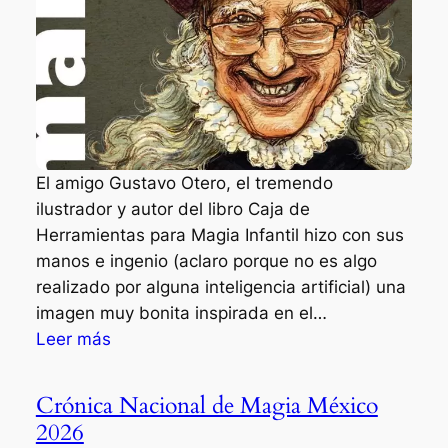
l
e
,
e
l
n
u
El amigo Gustavo Otero, el tremendo
e
ilustrador y autor del libro Caja de
v
Herramientas para Magia Infantil hizo con sus
o
manos e ingenio (aclaro porque no es algo
l
realizado por alguna inteligencia artificial) una
i
imagen muy bonita inspirada en el…
b
:
Leer más
r
I
o
l
d
Crónica Nacional de Magia México
u
e
2026
s