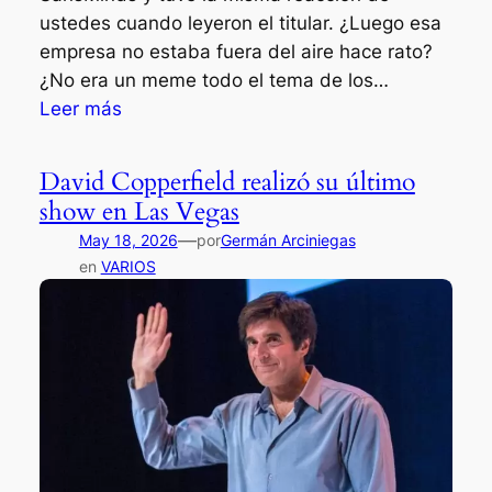
d
t
ustedes cuando leyeron el titular. ¿Luego esa
e
a
empresa no estaba fuera del aire hace rato?
M
v
¿No era un meme todo el tema de los…
a
o
:
Leer más
g
O
V
i
t
o
a
David Copperfield realizó su último
e
l
M
show en Las Vegas
r
v
é
o
—
May 18, 2026
por
Germán Arciniegas
i
x
en
VARIOS
ó
i
S
c
a
o
n
2
s
0
m
2
i
6
n