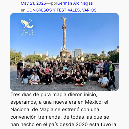
B
—
May 21, 2026
por
Germán Arciniegas
t
r
en
CONGRESOS Y FESTIVALES
, 
VARIOS
r
u
a
n
c
o
i
T
ó
a
n
r
g
n
r
e
a
c
t
c
u
i
Tres días de pura magia dieron inicio,
i
esperamos, a una nueva era en México: el
t
Nacional de Magia se estrenó con una
a
convención tremenda, de todas las que se
d
han hecho en el país desde 2020 esta tuvo la
e